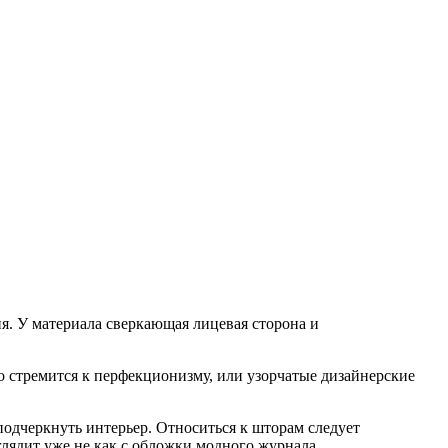
я. У материала сверкающая лицевая сторона и
то стремится к перфекционизму, или узорчатые дизайнерские
подчеркнуть интерьер. Относиться к шторам следует
глядит уже не как с обложки модного журнала.