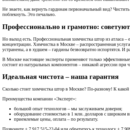
Не знаете, как вернуть гардинам первоначальный вид? Чистить 
поблекнуть. Это печально.
Профессионально и грамотно: советуют
Но выход есть. Профессиональная химчистка штор из атласа –
концентрации. Химчистка в Москве – распространенная услуга,
устранены, а в худшем – гардины безвозвратно испортятся. И ра
В Москве настоящие эксперты применяют только эффективные 
состоит из натуральных компонентов – никакой агрессии при ч
Идеальная чистота – наша гарантия
Сколько стоит химчистка штор в Москве? По-разному! К какой 
Преимущества компании «Эксперт»:
большой опыт технологов – мы заслуживаем доверия;
оборудование стоимостью в 1 млн. долларов с широким 
приемлемые цены, оплата – по результату.
Позвоните + 7 917 515-22-04 или обратитесь к технологу + 7 90