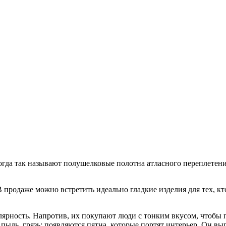
огда так называют полушелковые полотна атласного переплетени
В продаже можно встретить идеально гладкие изделия для тех, к
лярность. Напротив, их покупают люди с тонким вкусом, чтобы 
пыль, грязь; появляются пятна, которые портят интерьер. Он вы