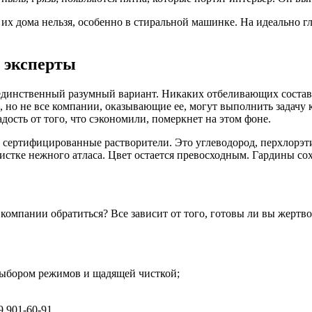
их дома нельзя, особенно в стиральной машинке. На идеально гл
 эксперты
 единственный разумный вариант. Никаких отбеливающих составо
 но не все компании, оказывающие ее, могут выполнить задачу к
дость от того, что сэкономили, померкнет на этом фоне.
сертифицированные растворители. Это углеводород, перхлорэти
истке нежного атласа. Цвет остается превосходным. Гардины сох
компании обратиться? Все зависит от того, готовы ли вы жертво
выбором режимов и щадящей чисткой;
9 901-60-91.